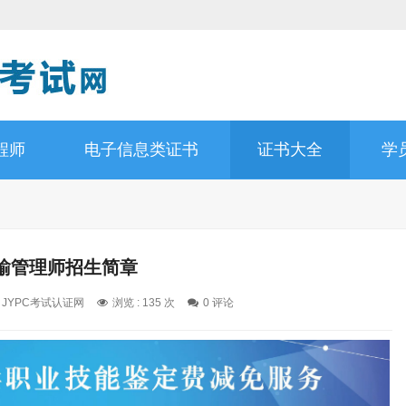
程师
电子信息类证书
证书大全
学
输管理师招生简章
: JYPC考试认证网
浏览 : 135 次
0 评论