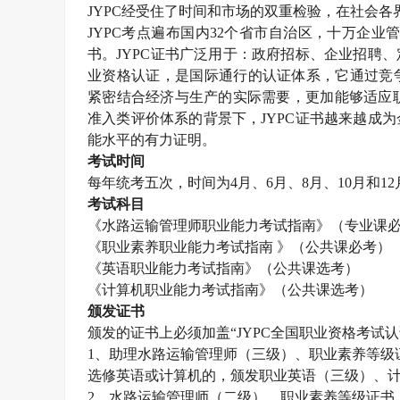
JYPC
经受住了时间和市场的双重检验，在社会各
JYPC
考点遍布国内
32
个省市自治区，十万企业
书。
JYPC
证书广泛用于：政府招标、企业招聘、
业资格认证，是国际通行的认证体系，它通过竞
紧密结合经济与生产的实际需要，更加能够适应职
准入类评价体系的背景下，
JYPC
证书越来越成为
能水平的有力证明。
考试时间
每年统考五次，时间为
4
月、
6
月、
8
月、
10
月和
12
考试科目
《水路运输管理师职业能力考试指南》（专业课
《职业素养职业能力考试指南 》（公共课必考）
《英语职业能力考试指南》（公共课选考）
《计算机职业能力考试指南》（公共课选考）
颁发证书
颁发的证书上必须加盖“
JYPC
全国职业资格考试认
1
、助理水路运输管理师（三级）、职业素养等级
选修英语或计算机的，颁发职业英语（三级）、
2
、水路运输管理师（二级）、职业素养等级证书