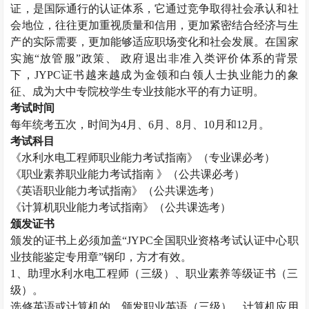
证，是国际通行的认证体系，它通过竞争取得社会承认和社
会地位，往往更加重视质量和信用，更加紧密结合经济与生
产的实际需要，更加能够适应职场变化和社会发展。在国家
实施“放管服”政策、 政府退出非准入类评价体系的背景
下，
JYPC
证书越来越成为金领和白领人士执业能力的象
征、成为大中专院校学生专业技能水平的有力证明。
考试时间
每年统考五次，时间为
4
月、
6
月、
8
月、
10
月和
12
月。
考试科目
《水利水电工程师职业能力考试指南》（专业课必考）
《职业素养职业能力考试指南 》（公共课必考）
《英语职业能力考试指南》（公共课选考）
《计算机职业能力考试指南》（公共课选考）
颁发证书
颁发的证书上必须加盖“
JYPC
全国职业资格考试认证中心职
业技能鉴定专用章”钢印，方才有效。
1
、助理水利水电工程师（三级）、职业素养等级证书（三
级）。
选修英语或计算机的，颁发职业英语（三级）、计算机应用