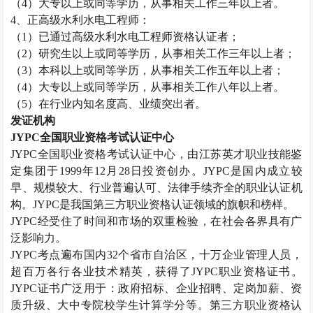
（
4
）大专以上或同等学历，从事相关工作三年以上者。
4
、正高级水利水电工程师：
（
1
）已通过高级水利水电工程师资格认证者；
（
2
）研究生以上或同等学历，从事相关工作三年以上者；
（
3
）本科以上或同等学历，从事相关工作五年以上者；
（
4
）大专以上或同等学历，从事相关工作八年以上者。
（
5
）在行业内知名度高、业绩突出者。
发证机构
JYPC
全国职业资格考试认证中心
JYPC
全国职业资格考试认证中心，由江苏英才职业技能鉴
定集团于
1999
年
12
月
28
日投资创办。
JYPC
是国内成立较
早、规模较大、行业普遍认可、法律手续齐全的职业认证机
构。
JYPC
是我国第三方职业资格认证领域的旗帜和榜样。
JYPC
经受住了时间和市场的双重检验，在社会各界具有广
泛影响力。
JYPC
考点遍布国内
32
个省市自治区，十万企业管理人员，
超百万各行各业技术精英，获得了
JYPC
职业资格证书。
JYPC
证书广泛用于：政府招标、企业招聘、定岗加薪、资
质升级、大中专院校学生计算学分等。第三方职业资格认