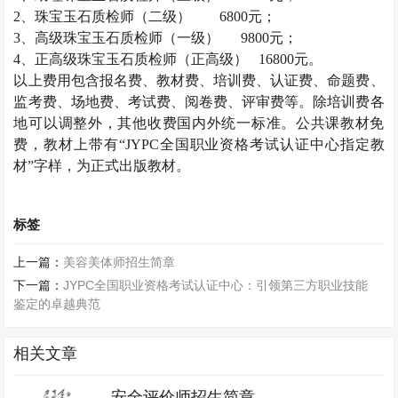
2
、
珠宝玉石质检师
（二级）
6800
元；
3
、高级
珠宝玉石质检师
（一级）
9800
元；
4
、正高级
珠宝玉石质检师
（正高级）
16800
元。
以上费用包含报名费、教材费、培训费、认证费、命题费、
监考费、场地费、考试费、阅卷费、评审费等。除培训费各
地可以调整外，其他收费国内外统一标准。公共课教材免
费，教材上带有
“
JYPC
全国职业资格考试认证中心指定教
材
”字样，为正式出版教材。
标签
上一篇：
美容美体师招生简章
下一篇：
JYPC全国职业资格考试认证中心：引领第三方职业技能
鉴定的卓越典范
相关文章
安全评价师招生简章