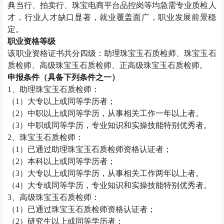
典当行、拍卖行、珠宝电商平台品控岗等均急需专业质检人
才，行业人才缺口显著，就业覆盖面广，职业发展前景稳
定。
职业资格等级
该职业资格证书共分四级：助理
珠宝玉石质检师
、
珠宝玉石
质检师
、高级
珠宝玉石质检师
、正高级
珠宝玉石质检师
。
申报条件（具备下列条件之一）
1
、助理
珠宝玉石质检师
：
（
1
）大专以上或同等学历者；
（
2
）中职以上或同等学历，从事相关工作一年以上者。
（
3
）中职或同等学历，专业知识和实操技能特别优秀者。
2
、
珠宝玉石质检师
：
（
1
）已通过助理
珠宝玉石质检师
资格认证者；
（
2
）本科以上或同等学历者；
（
3
）大专以上或同等学历，从事相关工作两年以上者。
（
4
）大专或同等学历，专业知识和实操技能特别优秀者。
3
、高级
珠宝玉石质检师
：
（
1
）已通过
珠宝玉石质检师
资格认证者；
（
2
）研究生以上或同等学历者；