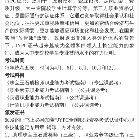
JYPC
证书广泛用于：政府招标、企业招聘、定岗加薪、资
质升级、大中专院校学生计算学分等。第三方职业资格认
证，是国际通行的认证体系，它通过竞争取得社会承认和社
会地位，往往更加重视质量和信用，更加紧密结合经济与生
产的实际需要，更加能够适应职场变化和社会发展。在国家
实施
“放管服”政策、 政府退出非准入类评价体系的背景
下，
JYPC
证书越来越成为金领和白领人士执业能力的象
征、成为大中专院校学生专业技能水平的有力证明。
考试时间
每年统考五次，时间为
4
月、
6
月、
8
月、
10
月和
12
月。
考试科目
《
珠宝玉石质检师
职业能力考试指南》（专业课必考）
《职业素养职业能力考试指南
》（公共课必考）
《英语职业能力考试指南》（公共课选考）
《计算机职业能力考试指南》（公共课选考）
颁发证书
颁发的证书上必须加盖
“
JYPC
全国职业资格考试认证中心职
业技能鉴定专用章
”钢印，方才有效。
1
、助理
珠宝玉石质检师
（三级）、职业素养等级证书（三