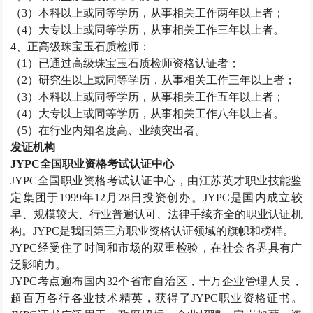
（
3
）本科以上或同等学历，从事相关工作两年以上者；
（
4
）大专以上或同等学历，从事相关工作三年以上者。
4
、正高级
珠宝玉石质检师
：
（
1
）已通过高级
珠宝玉石质检师
资格认证者；
（
2
）研究生以上或同等学历，从事相关工作三年以上者；
（
3
）本科以上或同等学历，从事相关工作五年以上者；
（
4
）大专以上或同等学历，从事相关工作八年以上者。
（
5
）在行业内知名度高、业绩突出者。
发证机构
JYPC
全国职业资格考试认证中心
JYPC
全国职业资格考试认证中心，由江苏英才职业技能鉴
定集团于
1999
年
12
月
28
日投资创办。
JYPC
是国内成立较
早、规模较大、行业普遍认可、法律手续齐全的职业认证机
构。
JYPC
是我国第三方职业资格认证领域的旗帜和榜样。
JYPC
经受住了时间和市场的双重检验，在社会各界具有广
泛影响力。
JYPC
考点遍布国内
32
个省市自治区，十万企业管理人员，
超百万各行各业技术精英，获得了
JYPC
职业资格证书。