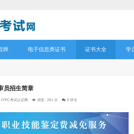
程师
电子信息类证书
证书大全
学
审员招生简章
: JYPC考试认证网
浏览 : 261 次
0 评论