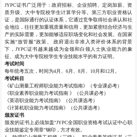
JYPC
证书广泛用于：政府招标、企业招聘、定岗加薪、资
质升级、大中专院校学生计算学分等。第三方职业资格认
证，是国际通行的认证体系，它通过竞争取得社会承认和社
会地位，往往更加重视质量和信用，更加紧密结合经济与生
产的实际需要，更加能够适应职场变化和社会发展。在国家
实施“放管服”政策、 政府退出非准入类评价体系的背景
下，
JYPC
证书越来越成为金领和白领人士执业能力的象
征、成为大中专院校学生专业技能水平的有力证明。
考试时间
每年统考五次，时间为
4
月、
6
月、
8
月、
10
月和
12
月。
考试科目
《矿山测量工程师职业能力考试指南》（专业课必考）
《职业素养职业能力考试指南 》（公共课必考）
《英语职业能力考试指南》（公共课选考）
《计算机职业能力考试指南》（公共课选考）
颁发证书
颁发的证书上必须加盖“
JYPC
全国职业资格考试认证中心职
业技能鉴定专用章”钢印，方才有效。