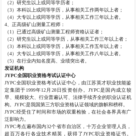
（
2
）研究生以上或同等学历者；
（
3
）本科以上或同等学历，从事相关工作两年以上者；
（
4
）大专以上或同等学历，从事相关工作三年以上者。
4
、正高级矿山测量工程师：
（
1
）已通过高级矿山测量工程师资格认证者；
（
2
）研究生以上或同等学历，从事相关工作三年以上者；
（
3
）本科以上或同等学历，从事相关工作五年以上者；
（
4
）大专以上或同等学历，从事相关工作八年以上者。
（
5
）在行业内知名度高、业绩突出者。
发证机构
JYPC
全国职业资格考试认证中心
JYPC
全国职业资格考试认证中心，由江苏英才职业技能鉴
定集团于
1999
年
12
月
28
日投资创办。
JYPC
是国内成立较
早、规模较大、行业普遍认可、法律手续齐全的职业认证机
构。
JYPC
是我国第三方职业资格认证领域的旗帜和榜样。
JYPC
经受住了时间和市场的双重检验，在社会各界具有广
泛影响力。
JYPC
考点遍布国内
32
个省市自治区，十万企业管理人员，
超百万各行各业技术精英，获得了
JYPC
职业资格证书。