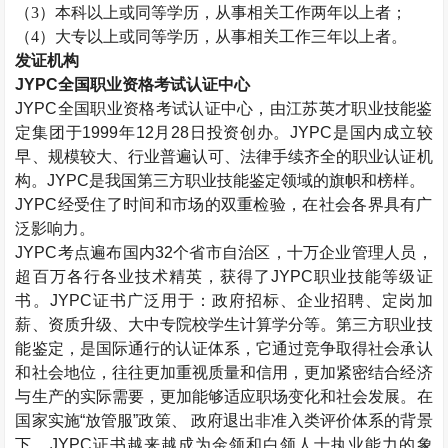
（
3）本科以上或同等学历，从事相关工作两年以上者；
（
4）大专以上或同等学历，从事相关工作三年以上者。
发证机构
JYPC全国职业资格考试认证中心
JYPC全国职业资格考试认证中心，由江苏英才职业技能鉴
定集团于1999年12月28日投资创办。JYPC是国内成立较
早、规模较大、行业普遍认可、法律手续齐全的职业认证机
构。JYPC是我国第三方职业技能鉴定领域的旗帜和榜样。
JYPC经受住了时间和市场的双重检验，在社会各界具有广
泛影响力。
JYPC考点遍布国内32个省市自治区，十万企业管理人员，
超百万各行各业技术精英，获得了JYPC职业技能等级证
书。JYPC证书广泛用于：政府招标、企业招聘、定岗加
薪、资质升级、大中专院校学生计算学分等。第三方职业技
能鉴定，是国际通行的认证体系，它通过竞争取得社会承认
和社会地位，往往更加重视质量和信用，更加紧密结合经济
与生产的实际需要，更加能够适应职场变化和社会发展。在
国家实施“放管服”政策、 政府退出非准入类评价体系的背景
下，JYPC证书越来越成为金领和白领人士执业能力的象