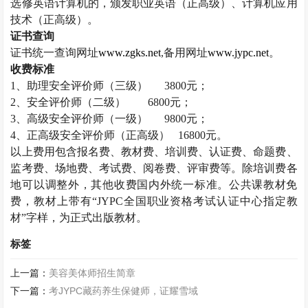
选修英语计算机的，颁发职业英语（正高级）、计算机应用
技术（正高级）。
证书查询
证书统一查询网址
www.zgks.net
,
备用网址
www.jypc.net
。
收费标准
1
、助理安全评价师（三级）
3800
元；
2
、安全评价师（二级）
6800
元；
3
、高级安全评价师（一级）
9800
元；
4
、正高级安全评价师（正高级）
16800
元。
以上费用包含报名费、教材费、培训费、认证费、命题费、
监考费、场地费、考试费、阅卷费、评审费等。除培训费各
地可以调整外，其他收费国内外统一标准。公共课教材免
费，教材上带有“
JYPC
全国职业资格考试认证中心指定教
材”字样，为正式出版教材。
标签
上一篇：
美容美体师招生简章
下一篇：
考JYPC藏药养生保健师，证耀雪域