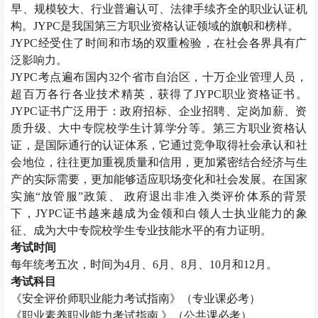
早、规模较大、行业普遍认可、法律手续齐全的职业认证机
构。
JYPC
是我国第三方职业资格认证领域的旗帜和榜样。
JYPC
经受住了时间和市场的双重检验，在社会各界具有广
泛影响力。
JYPC
考点遍布国内
32
个省市自治区，十万企业管理人员，
超百万各行各业技术精英，获得了
JYPC
职业资格证书。
JYPC
证书广泛用于：政府招标、企业招聘、定岗加薪、资
质升级、大中专院校学生计算学分等。第三方职业资格认
证，是国际通行的认证体系，它通过竞争取得社会承认和社
会地位，往往更加重视质量和信用，更加紧密结合经济与生
产的实际需要，更加能够适应职场变化和社会发展。在国家
实施“放管服”政策、 政府退出非准入类评价体系的背景
下，
JYPC
证书越来越成为金领和白领人士执业能力的象
征、成为大中专院校学生专业技能水平的有力证明。
考试时间
每年统考五次，时间为
4
月、
6
月、
8
月、
10
月和
12
月。
考试科目
《安全评价师职业能力考试指南》（专业课必考）
《职业素养职业能力考试指南 》（公共课必考）