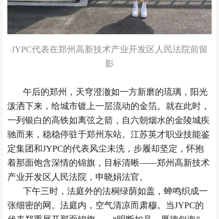
JYPC代表在郑州高新技术产业开发区人民法院前留
影
午后的郑州，天穹澄澈如一方新磨的琉璃，阳光
泼洒下来，给城市镀上一层流动的金箔。就在此时，
一列银白的高铁如离弦之箭，自六朝烟水的金陵城疾
驰而来，稳稳停驻于郑州东站。江苏英才职业技能鉴
定集团和JYPC的代表风尘未洗，步履却坚定，怀抱
着那面饱含深情的锦旗，目标清晰——郑州高新技术
产业开发区人民法院，申晓娟法官。
下午三时，法庭外的法桐绿荫如盖，蝉鸣织成一
张细密的网。法庭内，空气清凉而肃穆。当JYPC的