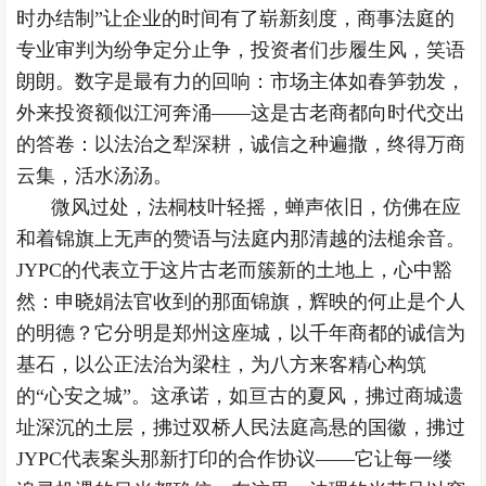
时办结制”让企业的时间有了崭新刻度，商事法庭的
专业审判为纷争定分止争，投资者们步履生风，笑语
朗朗。数字是最有力的回响：市场主体如春笋勃发，
外来投资额似江河奔涌——这是古老商都向时代交出
的答卷：以法治之犁深耕，诚信之种遍撒，终得万商
云集，活水汤汤。
微风过处，法桐枝叶轻摇，蝉声依旧，仿佛在应
和着锦旗上无声的赞语与法庭内那清越的法槌余音。
JYPC的代表立于这片古老而簇新的土地上，心中豁
然：申晓娟法官收到的那面锦旗，辉映的何止是个人
的明德？它分明是郑州这座城，以千年商都的诚信为
基石，以公正法治为梁柱，为八方来客精心构筑
的“心安之城”。这承诺，如亘古的夏风，拂过商城遗
址深沉的土层，拂过双桥人民法庭高悬的国徽，拂过
JYPC代表案头那新打印的合作协议——它让每一缕