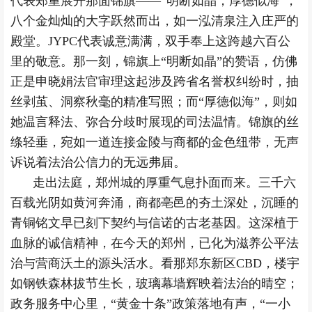
代表郑重展开那面锦旗——“明断如晶，厚德似海”，
八个金灿灿的大字跃然而出，如一泓清泉注入庄严的
殿堂。JYPC代表诚意满满，双手奉上这跨越六百公
里的敬意。那一刻，锦旗上“明断如晶”的赞语，仿佛
正是申晓娟法官审理这起涉及跨省名誉权纠纷时，抽
丝剥茧、洞察秋毫的精准写照；而“厚德似海”，则如
她温言释法、弥合分歧时展现的司法温情。锦旗的丝
绦轻垂，宛如一道连接金陵与商都的金色纽带，无声
诉说着法治公信力的无远弗届。
走出法庭，郑州城的厚重气息扑面而来。三千六
百载光阴如黄河奔涌，商都亳邑的夯土深处，沉睡的
青铜铭文早已刻下契约与信诺的古老基因。这深植于
血脉的诚信精神，在今天的郑州，已化为滋养公平法
治与营商沃土的源头活水。看那郑东新区CBD，楼宇
如钢铁森林拔节生长，玻璃幕墙辉映着法治的晴空；
政务服务中心里，“黄金十条”政策落地有声，“一小