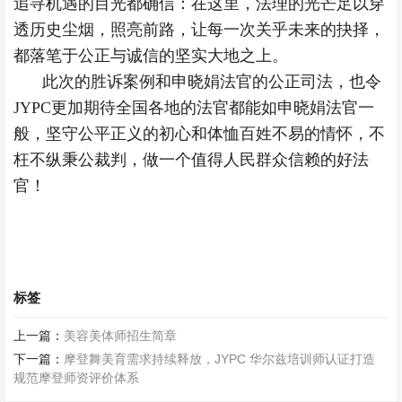
追寻机遇的目光都确信：在这里，法理的光芒足以穿
透历史尘烟，照亮前路，让每一次关乎未来的抉择，
都落笔于公正与诚信的坚实大地之上。
此次的胜诉案例和申晓娟法官的公正司法，也令
JYPC更加期待全国各地的法官都能如申晓娟法官一
般，坚守公平正义的初心和体恤百姓不易的情怀，不
枉不纵秉公裁判，做一个值得人民群众信赖的好法
官！
标签
上一篇：
美容美体师招生简章
下一篇：
摩登舞美育需求持续释放，JYPC 华尔兹培训师认证打造
规范摩登师资评价体系